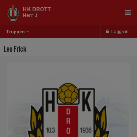
HK DROTT
Herr J
Logga in
Truppen
Leo Frick