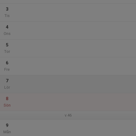
3
Tis
4
Ons
5
Tor
6
Fre
7
Lör
8
Sön
v.46
9
Mån