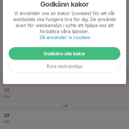
Godkänn kakor
17
Tis
Vi använder oss av kakor (cookies) för att vår
webbplats ska fungera bra för dig. De används
18
även för webbanalys i syfte att hjälpa oss att
Ons
förbättra våra tjänster.
Så använder vi cookies
19
Tor
Godkänn alla kakor
20
Fre
Bara nödvändiga
21
Lör
22
Sön
v.48
23
Mån