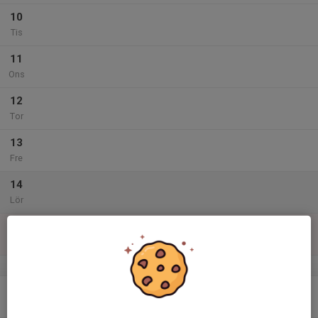
10
Tis
11
Ons
12
Tor
13
Fre
14
Lör
15
Sön
v.47
16
Mån