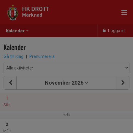
HK DROTT
Marknad
Logga in
Kalender
Kalender
Gå till idag
|
Prenumerera
November 2026
1
Sön
v.45
2
Mån