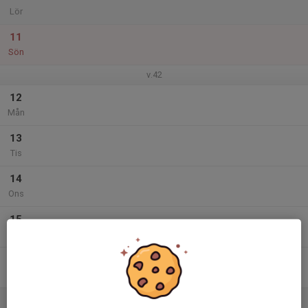
Lör
11
Sön
v.42
12
Mån
13
Tis
14
Ons
15
Tor
16
Fre
17