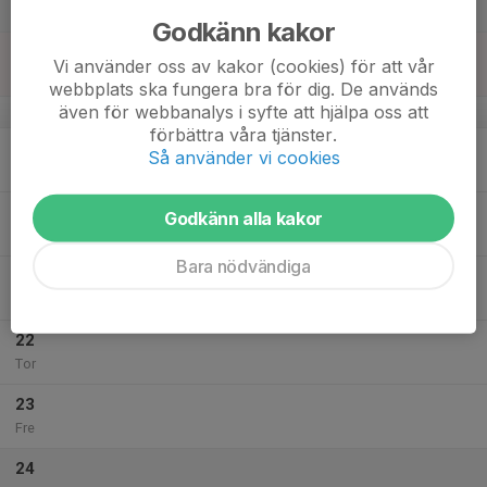
Lör
Godkänn kakor
18
Vi använder oss av kakor (cookies) för att vår
Sön
webbplats ska fungera bra för dig. De används
även för webbanalys i syfte att hjälpa oss att
v.43
förbättra våra tjänster.
19
Så använder vi cookies
Mån
20
Godkänn alla kakor
Tis
Bara nödvändiga
21
Ons
22
Tor
23
Fre
24