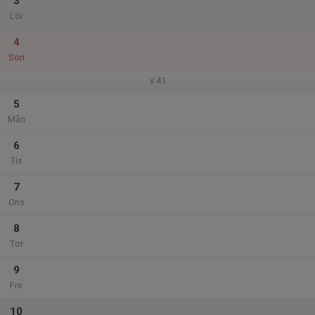
3
Lör
4
Sön
v.41
5
Mån
6
Tis
7
Ons
8
Tor
9
Fre
10