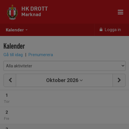
HK DROTT
Marknad
Logga in
Kalender
Kalender
Gå till idag
|
Prenumerera
Oktober 2026
1
Tor
2
Fre