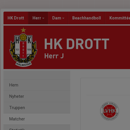
HK Drott
Herr
Dam
Beachhandboll
Kommitté
HK DROTT
Herr J
Hem
Nyheter
Truppen
Matcher