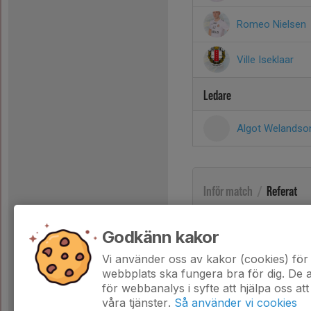
Romeo Nielsen
Ville Iseklaar
Ledare
Algot Welands
Inför match
/
Referat
Godkänn kakor
Vi använder oss av kakor (cookies) för 
webbplats ska fungera bra för dig. De
för webbanalys i syfte att hjälpa oss att
våra tjänster.
Så använder vi cookies