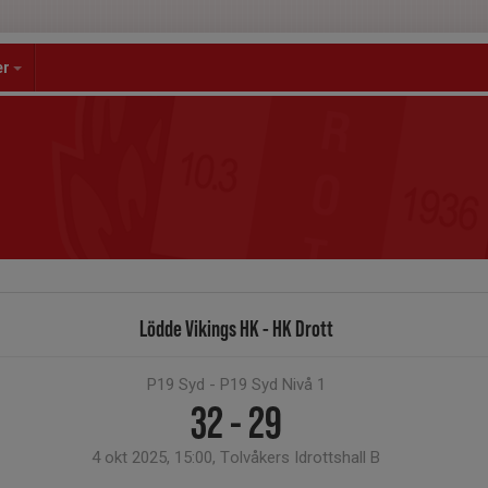
er
Lödde Vikings HK - HK Drott
P19 Syd - P19 Syd Nivå 1
32 - 29
4 okt 2025, 15:00, Tolvåkers Idrottshall B