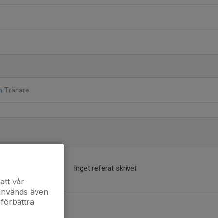
on
Tränare
Inget referat skrivet
att vår
 används även
 förbättra