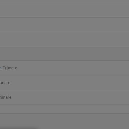
on
Tränare
änare
ränare