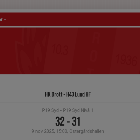
er
HK Drott - H43 Lund HF
P19 Syd - P19 Syd Nivå 1
32 - 31
9 nov 2025, 15:00, Östergårdshallen