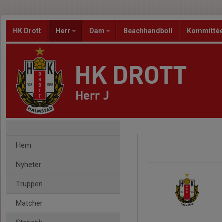
HK Drott
Herr
Dam
Beachhandboll
Kommitté
HK DROTT
Herr J
Hem
Nyheter
Truppen
Matcher