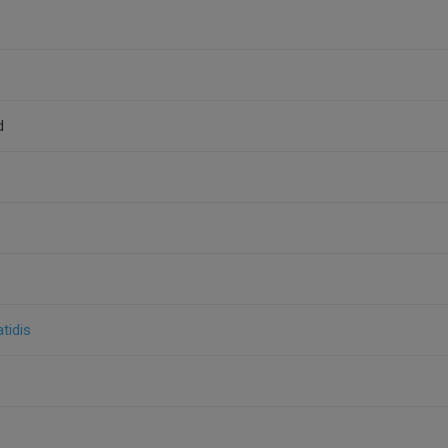
d
tidis