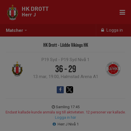
HK DROTT
Herr J
Logga in
Matcher
HK Drott - Lödde Vikings HK
P19 Syd - P19 Syd Nivå 1
36 - 29
13 mar, 19:00, Halmstad Arena A1
Samling 17:45
Endast kallade kunde anmäla sig till aktiviteten. 12 personer var kallade.
Logga in här
Herr J Nivå 1