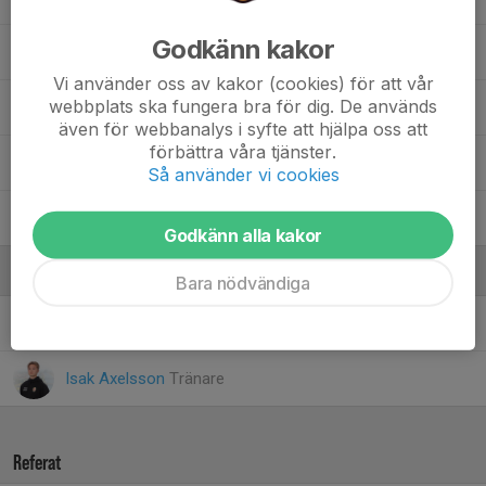
Godkänn kakor
Noel Lundqvist
Vi använder oss av kakor (cookies) för att vår
webbplats ska fungera bra för dig. De används
Pelle Wiberg
även för webbanalys i syfte att hjälpa oss att
förbättra våra tjänster.
Romeo Nielsen
Så använder vi cookies
Ville Iseklaar
Godkänn alla kakor
Ledare
Bara nödvändiga
Hugo Nilsson
Tränare
Isak Axelsson
Tränare
Referat