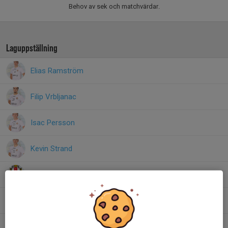
Behov av sek och matchvärdar.
Laguppställning
Elias Ramström
Filip Vrbljanac
Isac Persson
Kevin Strand
Leo Frick
Ludvig Hansson
Malte Jedborg